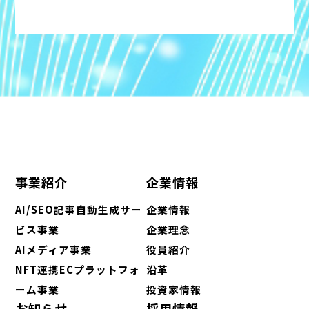
事業紹介
企業情報
AI/SEO記事自動生成サー
企業情報
ビス事業
企業理念
AIメディア事業
役員紹介
NFT連携ECプラットフォ
沿革
ーム事業
投資家情報
お知らせ
採用情報