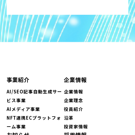
事業紹介
企業情報
AI/SEO記事自動生成サー
企業情報
ビス事業
企業理念
AIメディア事業
役員紹介
NFT連携ECプラットフォ
沿革
ーム事業
投資家情報
お知らせ
採用情報