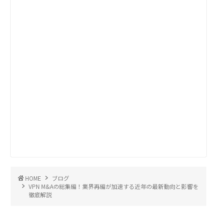
HOME
ブログ
VPN M&Aの総集編！業界再編が加速する近年の最新動向と影響を
徹底解説