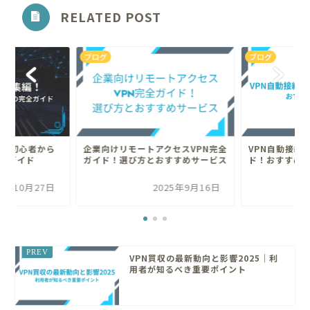
RELATED POST
ブログ
ブログ
編！初心者から
企業向けリモートアクセスVPN完全
VPN自動接続
全ガイド
ガイド！選び方とおすすめサービス
ド！おすすめ
25年10月27日
2025年9月16日
VPN買収の最新動向と影響2025｜利
用者が知るべき重要ポイント