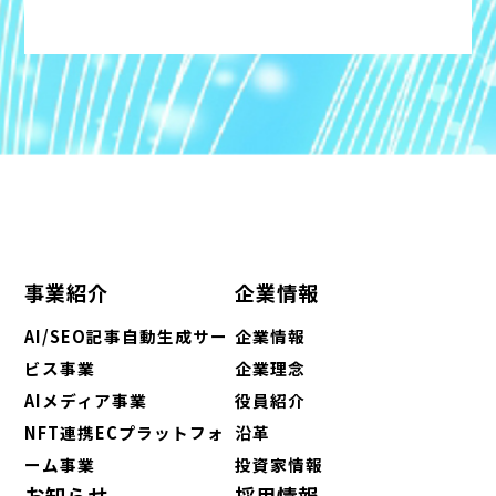
事業紹介
企業情報
AI/SEO記事自動生成サー
企業情報
ビス事業
企業理念
AIメディア事業
役員紹介
NFT連携ECプラットフォ
沿革
ーム事業
投資家情報
お知らせ
採用情報