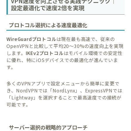
VPN速度を向上させる実践テクニック｜
設定最適化で速度2倍を実現
プロトコル選択による速度最適化
WireGuardプロトコル
は現在最も高速で、従来の
OpenVPNと比較して平均20〜30%の速度向上を実現
します。
IKEv2プロトコル
はモバイル環境での安定性
に優れ、特にiOSデバイスでの最適化が進んでいま
す。
多くのVPNアプリで設定メニューから簡単に変更で
き、NordVPNでは「NordLynx」、ExpressVPNでは
「Lightway」を選択することで最高速度での接続が
可能です。
サーバー選択の戦略的アプローチ