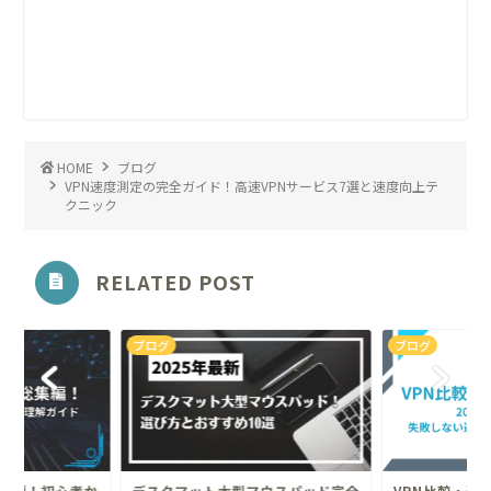
HOME
ブログ
VPN速度測定の完全ガイド！高速VPNサービス7選と速度向上テ
クニック
RELATED POST
ブログ
ブログ
集編！初心者か
デスクマット大型マウスパッド完全
VPN比較・選