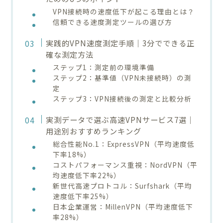
VPN接続時の速度低下が起こる理由とは？
信頼できる速度測定ツールの選び方
実践的VPN速度測定手順｜3分でできる正
確な測定方法
ステップ1：測定前の環境準備
ステップ2：基準値（VPN未接続時）の測
定
ステップ3：VPN接続後の測定と比較分析
実測データで選ぶ高速VPNサービス7選｜
用途別おすすめランキング
総合性能No.1：ExpressVPN（平均速度低
下率18%）
コストパフォーマンス重視：NordVPN（平
均速度低下率22%）
新世代高速プロトコル：Surfshark（平均
速度低下率25%）
日本企業運営：MillenVPN（平均速度低下
率28%）