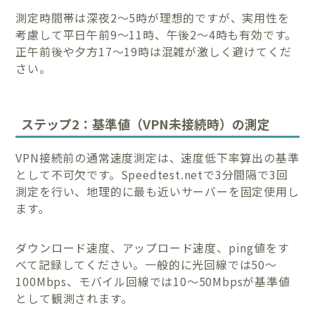
測定時間帯は深夜2〜5時が理想的ですが、実用性を
考慮して平日午前9〜11時、午後2〜4時も有効です。
正午前後や夕方17〜19時は混雑が激しく避けてくだ
さい。
ステップ2：基準値（VPN未接続時）の測定
VPN接続前の通常速度測定は、速度低下率算出の基準
として不可欠です。Speedtest.netで3分間隔で3回
測定を行い、地理的に最も近いサーバーを固定使用し
ます。
ダウンロード速度、アップロード速度、ping値をす
べて記録してください。一般的に光回線では50〜
100Mbps、モバイル回線では10〜50Mbpsが基準値
として観測されます。