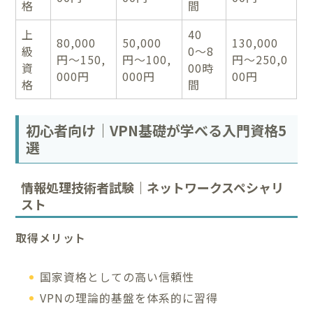
格
間
上
40
80,000
50,000
130,000
級
0〜8
円〜150,
円〜100,
円〜250,0
資
00時
000円
000円
00円
格
間
初心者向け｜VPN基礎が学べる入門資格5
選
情報処理技術者試験｜ネットワークスペシャリ
スト
取得メリット
国家資格としての高い信頼性
VPNの理論的基盤を体系的に習得