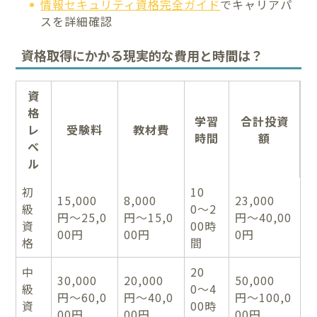
情報セキュリティ資格完全ガイド
でキャリアパ
スを詳細確認
資格取得にかかる現実的な費用と時間は？
資
格
学習
合計投資
レ
受験料
教材費
時間
額
ベ
ル
初
10
15,000
8,000
23,000
級
0〜2
円〜25,0
円〜15,0
円〜40,00
資
00時
00円
00円
0円
格
間
中
20
30,000
20,000
50,000
級
0〜4
円〜60,0
円〜40,0
円〜100,0
資
00時
00円
00円
00円