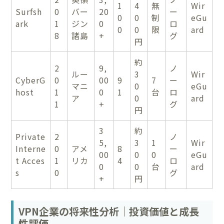
1
4
無
Wir
Surfsh
0
バー
20
ー
0
0
制
eGu
ark
1
ジン
0
ロ
0
0
限
ard
8
諸島
+
グ
円
約
2
9,
ノ
ルー
3
Wir
CyberG
0
00
9
7
ー
マニ
0
eGu
host
1
0
1
台
ロ
ア
0
ard
1
+
グ
円
3
約
Private
2
ノ
5,
3
1
Wir
Interne
0
アメ
8
ー
00
0
0
eGu
t Acces
1
リカ
4
ロ
0
0
台
ard
s
0
グ
+
円
VPN企業の将来性分析｜投資価値と成長
性評価