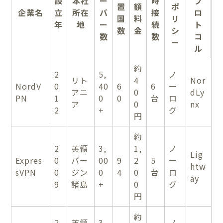
設
本社
ー
時
プ
置
額
ポ
企業名
立
所在
バ
接
ロ
国
料
リ
年
地
ー
続
ト
数
金
シ
数
数
コ
ー
ル
約
2
5,
ノ
リト
4
Nor
NordV
0
40
6
6
ー
アニ
0
dLy
PN
1
0
0
台
ロ
ア
0
nx
2
+
グ
円
約
2
英領
3,
1,
ノ
Lig
Expres
0
バー
00
9
2
5
ー
htw
sVPN
0
ジン
0
4
0
台
ロ
ay
9
諸島
+
0
グ
円
約
2
英領
3,
ノ