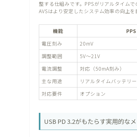
整する仕組みです。PPSがリアルタイム
AVSはより安定したシステム効率の向上を
機能
PPS
電圧刻み
20mV
調整範囲
5V〜21V
電流調整
対応（50mA刻み）
主な用途
リアルタイムバッテリ
対応要件
オプション
USB PD 3.2がもたらす実用的な