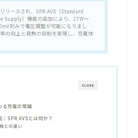
式リリースされ、SPR AVS（Standard
Voltage Supply）機能の追加により、27W〜
100mV刻みで電圧調整が可能になりまし
効率の向上と発熱の抑制を実現し、充電体
CLOSE
で変わる充電の常識
機能｜SPR AVSとは何か？
規格との違い