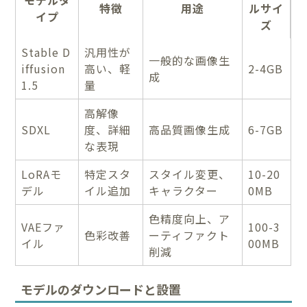
特徴
用途
ルサイ
イプ
ズ
Stable D
汎用性が
一般的な画像生
iffusion
高い、軽
2-4GB
成
1.5
量
高解像
SDXL
度、詳細
高品質画像生成
6-7GB
な表現
LoRAモ
特定スタ
スタイル変更、
10-20
デル
イル追加
キャラクター
0MB
色精度向上、ア
VAEファ
100-3
色彩改善
ーティファクト
イル
00MB
削減
モデルのダウンロードと設置