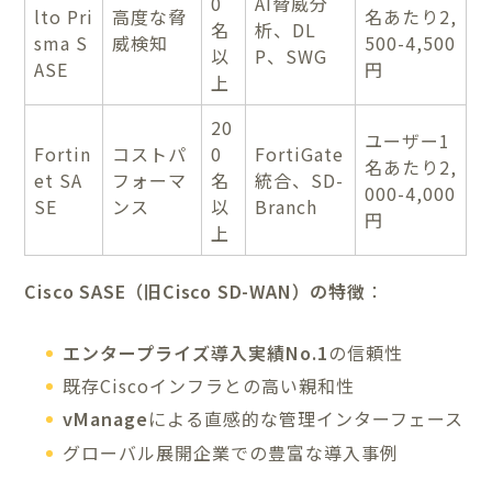
0
AI脅威分
lto Pri
高度な脅
名あたり2,
名
析、DL
sma S
威検知
500-4,500
以
P、SWG
ASE
円
上
20
ユーザー1
Fortin
コストパ
0
FortiGate
名あたり2,
et SA
フォーマ
名
統合、SD-
000-4,000
SE
ンス
以
Branch
円
上
Cisco SASE（旧Cisco SD-WAN）の特徴
：
エンタープライズ導入実績No.1
の信頼性
既存Ciscoインフラとの高い親和性
vManage
による直感的な管理インターフェース
グローバル展開企業での豊富な導入事例