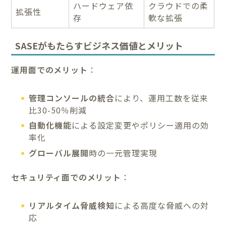
ハードウェア依
クラウドでの柔
拡張性
存
軟な拡張
SASEがもたらすビジネス価値とメリット
運用面でのメリット
：
管理コンソールの統合
により、運用工数を従来
比30-50％削減
自動化機能
による設定変更やポリシー適用の効
率化
グローバル展開
時の一元管理実現
セキュリティ面でのメリット
：
リアルタイム脅威検知
による高度な脅威への対
応