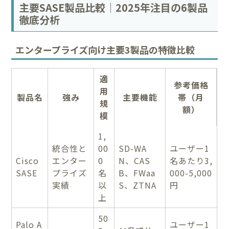
主要SASE製品比較｜2025年注目の6製品
徹底分析
エンタープライズ向け主要3製品の特徴比較
適
参考価格
用
製品名
強み
主要機能
帯（月
規
額）
模
1,
統合性と
00
SD-WA
ユーザー1
Cisco
エンター
0
N、CAS
名あたり3,
SASE
プライズ
名
B、FWaa
000-5,000
実績
以
S、ZTNA
円
上
50
Palo A
ユーザー1