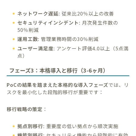
ネットワーク遅延
: 従来比20％以上の改善
セキュリティインシデント
: 月次発生件数の
50％削減
運用工数
: 管理業務時間の30％削減
ユーザー満足度
: アンケート評価4.0以上（5点満
点）
フェーズ3：本格導入と移行（3-6ヶ月）
PoCの結果を踏まえた本格的な導入フェーズ
では、リ
スクを最小化した段階的移行が重要です：
移行戦略の策定
：
拠点別移行
: 重要度の低い拠点から順次実施
機能別移行
: セキュリティ機能から段階的に有効