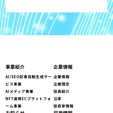
事業紹介
企業情報
AI/SEO記事自動生成サー
企業情報
ビス事業
企業理念
AIメディア事業
役員紹介
NFT連携ECプラットフォ
沿革
ーム事業
投資家情報
お知らせ
採用情報