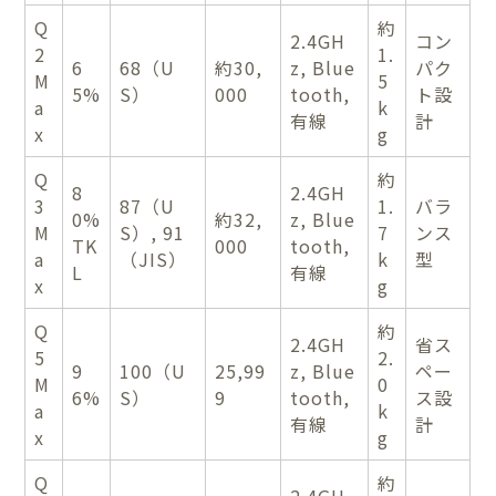
Q
約
2.4GH
コン
2
1.
6
68（U
約30,
z, Blue
パク
M
5
5%
S）
000
tooth,
ト設
a
k
有線
計
x
g
Q
約
8
2.4GH
3
87（U
1.
バラ
0%
約32,
z, Blue
M
S）, 91
7
ンス
TK
000
tooth,
a
（JIS）
k
型
L
有線
x
g
Q
約
2.4GH
省ス
5
2.
9
100（U
25,99
z, Blue
ペー
M
0
6%
S）
9
tooth,
ス設
a
k
有線
計
x
g
Q
約