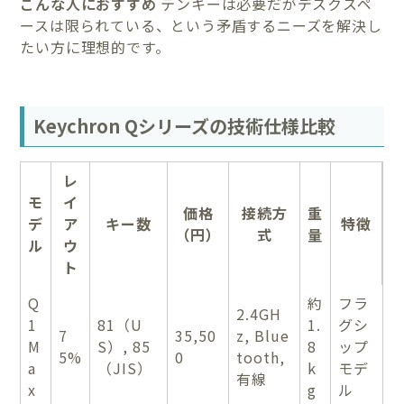
こんな人におすすめ
テンキーは必要だがデスクスペ
ースは限られている、という矛盾するニーズを解決し
たい方に理想的です。
Keychron Qシリーズの技術仕様比較
レ
モ
イ
価格
接続方
重
デ
ア
キー数
特徴
（円）
式
量
ル
ウ
ト
Q
約
フラ
2.4GH
1
81（U
1.
グシ
7
35,50
z, Blue
M
S）, 85
8
ップ
5%
0
tooth,
a
（JIS）
k
モデ
有線
x
g
ル