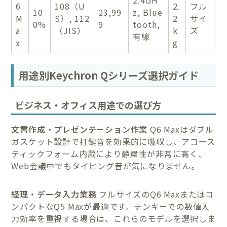
2.4GH
6
108（U
2.
フル
10
23,99
z, Blue
M
S）, 112
2
サイ
0%
9
tooth,
a
（JIS）
k
ズ
有線
x
g
用途別Keychron Qシリーズ選択ガイド
ビジネス・オフィス用途での選び方
文書作成・プレゼンテーション作業
Q6 Maxはダブル
ガスケット設計で打鍵音を効果的に吸収し、アコース
ティックフォーム内蔵により静粛性が非常に高く、
Web会議中でもタイピング音が気になりません。
経理・データ入力業務
フルサイズのQ6 Maxまたはコ
ンパクトなQ5 Maxが最適です。テンキーでの数値入
力効率を重視する場合は、これらのモデルを選択しま