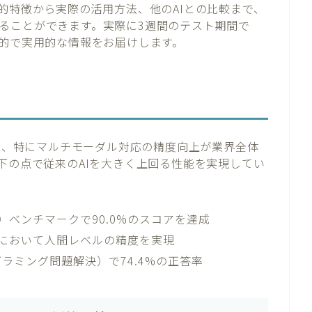
の技術的特徴から実際の活用方法、他のAIとの比較まで、
ることができます。実際に3週間のテスト期間で
、客観的で実用的な情報をお届けします。
おり、特にマルチモーダル対応の精度向上が業界全体
aは以下の点で従来のAIを大きく上回る性能を実現してい
解）ベンチマークで90.0%のスコアを達成
クにおいて人間レベルの精度を実現
プログラミング問題解決）で74.4%の正答率