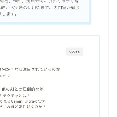
ra」の特徴、性能、活用方法を分かりやすく解
-3との比較から実際の使用感まで、専門家が徹底
けします。
CLOSE
raとは何か？なぜ注目されているのか
なのか？
特徴｜他のAIとの圧倒的な差
キテクチャとは？
Gemini Ultraの実力
ぜこれほど高性能なのか？