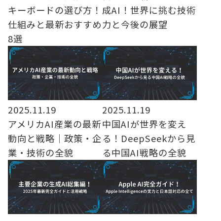
キーボードの選び方！
成AI！世界に挑む技術
仕組みと最新おすすめ
力と今後の展望
8選
2025.11.19
2025.11.19
アメリカAI産業の最新
中国AIが世界を変え
動向と戦略｜政策・企
る！DeepSeekから見
業・技術の全貌
る中国AI戦略の全貌