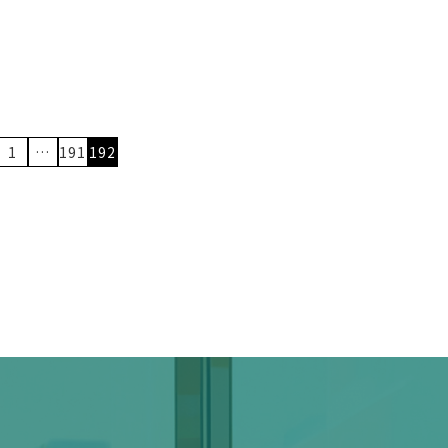
1
…
191
192