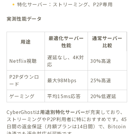
特化サーバー：ストリーミング、P2P専用
実測性能データ
最適化サーバー
通常サーバー
用途
性能
比較
遅延なし、4K対
Netflix視聴
30%高速
応
P2Pダウンロ
最大98Mbps
25%高速
ード
ゲーミング
平均15ms応答
20%低遅延
CyberGhostは
用途別特化サーバー
が充実しており、
ストリーミングやP2P利用者に特におすすめです。45
日間の返金保証（月額プランは14日間）で、Bitcoin
決済でも返金対応が可能です。