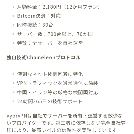
月額料金：2,180円（12か月プラン）
Bitcoin決済：対応
同時接続：30台
サーバー数：700台以上、70か国
特徴：全サーバーを自社運営
独自技術Chameleonプロトコル
深刻なネット検閲回避に特化
VPNトラフィックを通常通信に偽装
中国・イラン等の厳格な検閲国対応
24時間365日の技術サポート
VyprVPNは
自社でサーバーを所有・運営
する数少な
いプロバイダーです。第三者に依存しない完全自社管
理により、最高レベルの信頼性を実現しています。