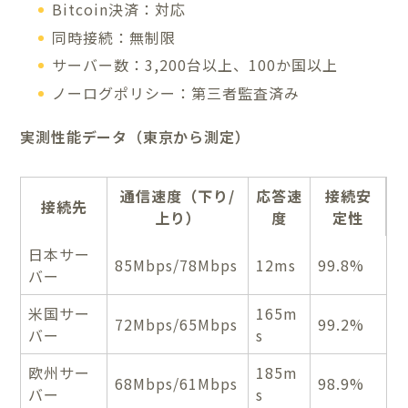
Bitcoin決済：対応
同時接続：無制限
サーバー数：3,200台以上、100か国以上
ノーログポリシー：第三者監査済み
実測性能データ（東京から測定）
通信速度（下り/
応答速
接続安
接続先
上り）
度
定性
日本サー
85Mbps/78Mbps
12ms
99.8%
バー
米国サー
165m
72Mbps/65Mbps
99.2%
バー
s
欧州サー
185m
68Mbps/61Mbps
98.9%
バー
s