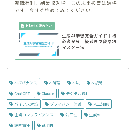
転職有利、副業収入増。この未来投資は破格
です。今すぐ始めてみてください。」
生成AI学習完全ガイド｜初
心者から上級者まで段階別
マスター法
AIガバナンス
AI倫理
AI法
AI規制
ChatGPT
Claude
デジタル倫理
バイアス対策
プライバシー保護
人工知能
企業コンプライアンス
公平性
生成AI
説明責任
透明性