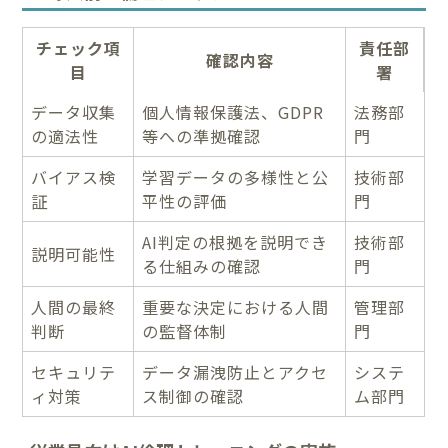
チェック項
責任部
確認内容
目
署
データ収集
個人情報保護法、GDPR
法務部
の適法性
等への準拠確認
門
バイアス検
学習データの多様性と公
技術部
証
平性の評価
門
AI判定の根拠を説明でき
技術部
説明可能性
る仕組みの確認
門
人間の最終
重要な決定における人間
管理部
判断
の監督体制
門
セキュリテ
データ漏洩防止とアクセ
システ
ィ対策
ス制御の確認
ム部門