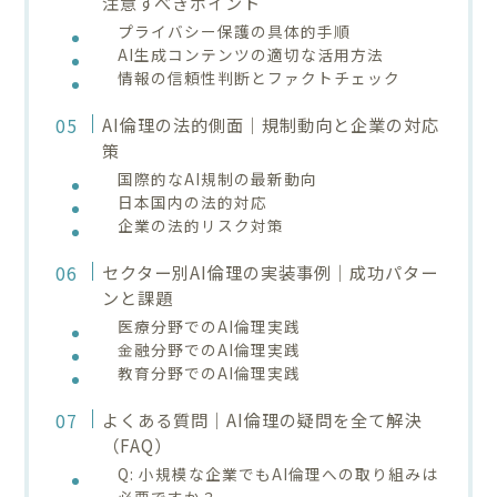
注意すべきポイント
プライバシー保護の具体的手順
AI生成コンテンツの適切な活用方法
情報の信頼性判断とファクトチェック
AI倫理の法的側面｜規制動向と企業の対応
策
国際的なAI規制の最新動向
日本国内の法的対応
企業の法的リスク対策
セクター別AI倫理の実装事例｜成功パター
ンと課題
医療分野でのAI倫理実践
金融分野でのAI倫理実践
教育分野でのAI倫理実践
よくある質問｜AI倫理の疑問を全て解決
（FAQ）
Q: 小規模な企業でもAI倫理への取り組みは
必要ですか？