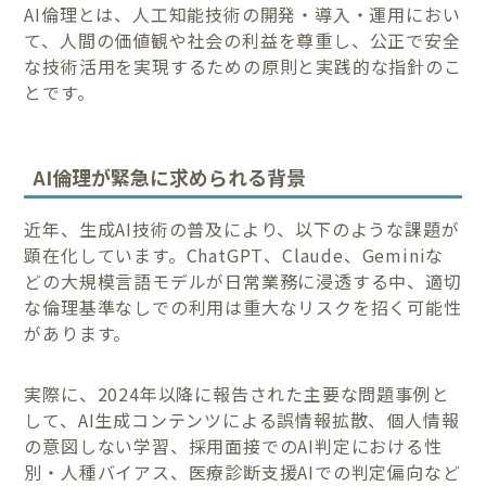
AI倫理とは、人工知能技術の開発・導入・運用におい
て、人間の価値観や社会の利益を尊重し、公正で安全
な技術活用を実現するための原則と実践的な指針のこ
とです。
AI倫理が緊急に求められる背景
近年、生成AI技術の普及により、以下のような課題が
顕在化しています。ChatGPT、Claude、Geminiな
どの大規模言語モデルが日常業務に浸透する中、適切
な倫理基準なしでの利用は重大なリスクを招く可能性
があります。
実際に、2024年以降に報告された主要な問題事例と
して、AI生成コンテンツによる誤情報拡散、個人情報
の意図しない学習、採用面接でのAI判定における性
別・人種バイアス、医療診断支援AIでの判定偏向など