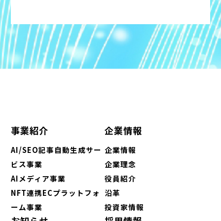
事業紹介
企業情報
AI/SEO記事自動生成サー
企業情報
ビス事業
企業理念
AIメディア事業
役員紹介
NFT連携ECプラットフォ
沿革
ーム事業
投資家情報
お知らせ
採用情報