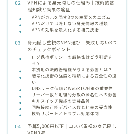
VPNによる身元隠しの仕組み｜技術的基
礎知識と効果の範囲
VPNが身元を隠す3つの主要メカニズム
VPNだけでは隠せない身元情報の種類
VPNの効果を最大化する補完技術
身元隠し重視のVPN選び｜失敗しない8つ
のチェックポイント
ログ保持ポリシーの厳格性はどう判断す
る？
本拠地の法的管轄権が与える影響とは？
暗号化技術の強度と種類による安全性の違
い
DNSリーク保護とWebRTC対策の重要性
サーバー数と地理的分散の匿名性への影響
キルスイッチ機能の実装品質
同時接続可能デバイス数と料金の妥当性
技術サポートとトラブル対応体制
予算5,000円以下｜コスパ重視の身元隠し
VPN3選