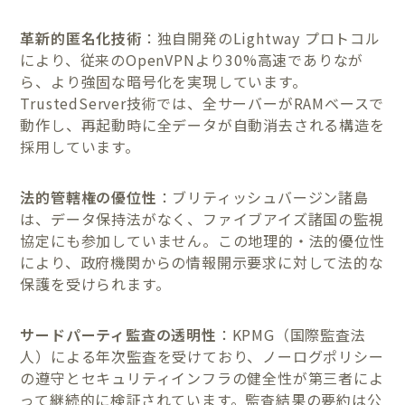
革新的匿名化技術
：独自開発のLightway プロトコル
により、従来のOpenVPNより30%高速でありなが
ら、より強固な暗号化を実現しています。
TrustedServer技術では、全サーバーがRAMベースで
動作し、再起動時に全データが自動消去される構造を
採用しています。
法的管轄権の優位性
：ブリティッシュバージン諸島
は、データ保持法がなく、ファイブアイズ諸国の監視
協定にも参加していません。この地理的・法的優位性
により、政府機関からの情報開示要求に対して法的な
保護を受けられます。
サードパーティ監査の透明性
：KPMG（国際監査法
人）による年次監査を受けており、ノーログポリシー
の遵守とセキュリティインフラの健全性が第三者によ
って継続的に検証されています。監査結果の要約は公