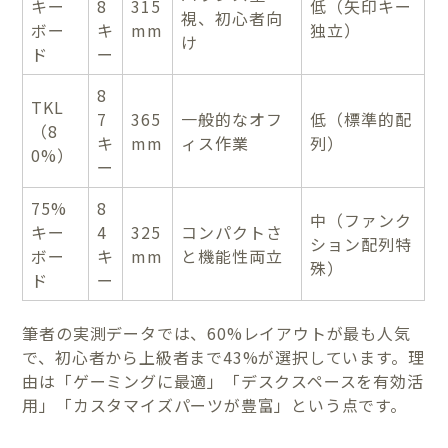
キー
8
315
低（矢印キー
視、初心者向
ボー
キ
mm
独立）
け
ド
ー
8
TKL
7
365
一般的なオフ
低（標準的配
（8
キ
mm
ィス作業
列）
0%）
ー
75%
8
中（ファンク
キー
4
325
コンパクトさ
ション配列特
ボー
キ
mm
と機能性両立
殊）
ド
ー
筆者の実測データでは、60%レイアウトが最も人気
で、初心者から上級者まで43%が選択しています。理
由は「ゲーミングに最適」「デスクスペースを有効活
用」「カスタマイズパーツが豊富」という点です。