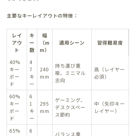
主要なキーレイアウトの特徴：
レイ
キ
幅
アウ
ー
（m
適用シーン
習得難易度
ト
数
m）
40%
4
持ち運び重
キー
7
240
高（レイヤー
視、ミニマル
ボー
キ
mm
必須）
志向
ド
ー
60%
6
ゲーミング、
キー
1
295
中（矢印キー
デスクスペー
ボー
キ
mm
レイヤー）
ス節約
ド
ー
65%
6
バランス重