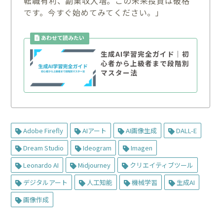
転職有利、副業収入増。この未来投資は破格
です。今すぐ始めてみてください。」
生成AI学習完全ガイド｜初
心者から上級者まで段階別
マスター法
Adobe Firefly
AIアート
AI画像生成
DALL-E
Dream Studio
Ideogram
Imagen
Leonardo AI
Midjourney
クリエイティブツール
デジタルアート
人工知能
機械学習
生成AI
画像作成