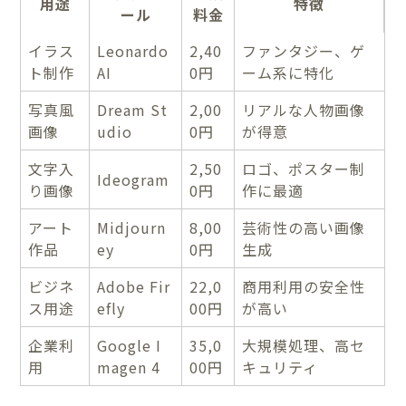
用途
特徴
ール
料金
イラス
Leonardo
2,40
ファンタジー、ゲ
ト制作
AI
0円
ーム系に特化
写真風
Dream St
2,00
リアルな人物画像
画像
udio
0円
が得意
文字入
2,50
ロゴ、ポスター制
Ideogram
り画像
0円
作に最適
アート
Midjourn
8,00
芸術性の高い画像
作品
ey
0円
生成
ビジネ
Adobe Fir
22,0
商用利用の安全性
ス用途
efly
00円
が高い
企業利
Google I
35,0
大規模処理、高セ
用
magen 4
00円
キュリティ