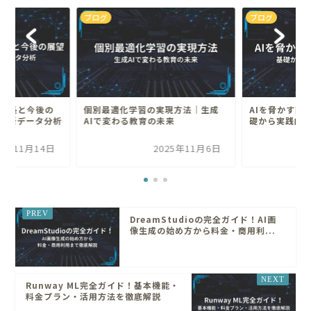
ブログ
ブログ
的成長と今後の
個別最適化学習の実現方法｜生成
AIを脅かす敵
最新データ分析
AIで変わる教育の未来
礎から実践的
25年11月14日
2025年11月6日
DreamStudioの完全ガイド！AI画
像生成の始め方から料金・商用利...
Runway ML完全ガイド！基本機能・
料金プラン・活用方法を徹底解説