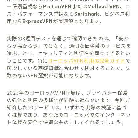
ー保護重視なら
ProtonVPN
または
Mullvad VPN
、コ
ストパフォーマンス重視なら
Surfshark
、ビジネス利
用なら
ExpressVPN
が最適解となります。
実際の3週間テストを通じて確認できたのは、「安か
ろう悪かろう」ではなく、適切な価格帯のサービスを
選ぶことで、セキュリティと利便性を両立できるとい
うことです。特に
ヨーロッパVPN利用の完全ガイド
で
解説している基礎知識と合わせて検討することで、失
敗のないVPN選択が可能になります。
2025年のヨーロッパVPN市場は、プライバシー保護
の強化と利用の多様化が同時に進んでいます。今回ご
紹介した10サービスは、いずれも実際の検証に基づ
く推奨であり、あなたのヨーロッパでのインターネッ
ト体験を安全で快適なものにしてくれるでしょう。