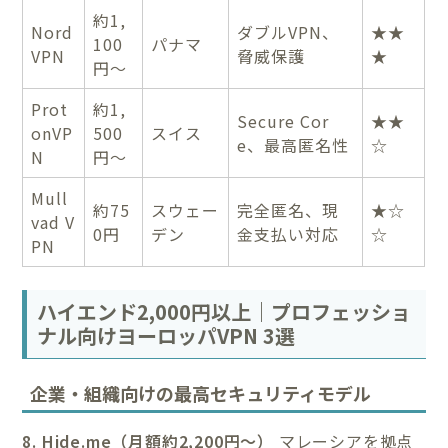
約1,
Nord
ダブルVPN、
★★
100
パナマ
VPN
脅威保護
★
円〜
Prot
約1,
Secure Cor
★★
onVP
500
スイス
e、最高匿名性
☆
N
円〜
Mull
約75
スウェー
完全匿名、現
★☆
vad V
0円
デン
金支払い対応
☆
PN
ハイエンド2,000円以上｜プロフェッショ
ナル向けヨーロッパVPN 3選
企業・組織向けの最高セキュリティモデル
8. Hide.me（月額約2,200円〜）
マレーシアを拠点