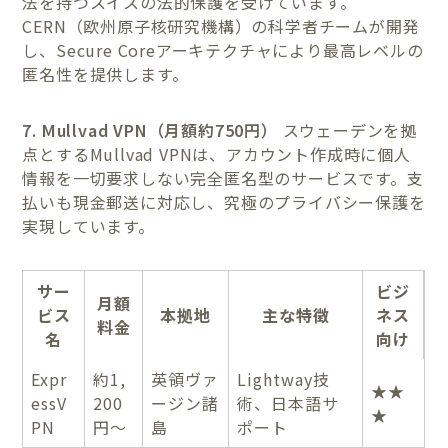
法を持つスイスの法的保護を受けています。
CERN（欧州原子核研究機構）の科学者チームが開発
し、Secure Coreアーキテクチャにより最高レベルの
匿名性を提供します。
7. Mullvad VPN（月額約750円）
スウェーデンを拠
点とするMullvad VPNは、アカウント作成時に個人
情報を一切要求しない完全匿名型のサービスです。支
払いも現金郵送に対応し、究極のプライバシー保護を
実現しています。
サー
ビジ
月額
ビス
本拠地
主な特徴
ネス
料金
名
向け
Expr
約1,
英領ヴァ
Lightway技
★★
essV
200
ージン諸
術、日本語サ
★
PN
円〜
島
ポート