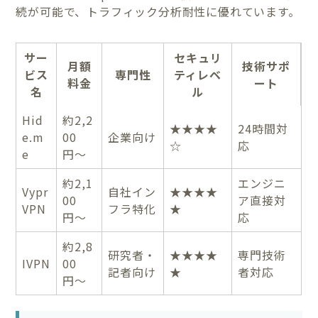
続が可能で、トラフィック分析耐性に優れています。
サー
セキュリ
月額
技術サポ
ビス
専門性
ティレベ
料金
ート
名
ル
Hid
約2,2
★★★★
24時間対
e.m
00
企業向け
☆
応
e
円〜
約2,1
エンジニ
Vypr
自社イン
★★★★
00
ア直接対
VPN
フラ特化
★
円〜
応
約2,8
研究者・
★★★★
専門技術
IVPN
00
記者向け
★
者対応
円〜