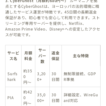
3. CyberGhost（月額約680円〜）
ルーマニアを拠
点とするCyberGhostは、ヨーロッパの法的環境に精
通したサービス運営が特徴です。45日間の長期返金
保証があり、初心者でも安心して利用できます。スト
リーミング専用サーバーを提供し、Netflix、
Amazon Prime Video、Disney+への安定したアクセ
スが可能です。
サー
サービ
月額
返金
バー
主な特徴
ス名
料金
保証
数
約35
Surfs
3,20
30
無制限接続、GDP
0
hark
0+
日間
R準拠
円〜
約42
35,0
30
詳細設定、WireGu
PIA
0
00+
日間
ard対応
円〜