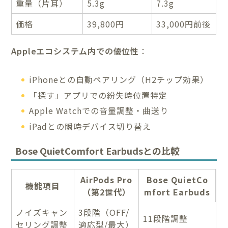
重量（片耳）
5.3g
7.3g
価格
39,800円
33,000円前後
Appleエコシステム内での優位性
：
iPhoneとの自動ペアリング（H2チップ効果）
「探す」アプリでの紛失時位置特定
Apple Watchでの音量調整・曲送り
iPadとの瞬時デバイス切り替え
Bose QuietComfort Earbudsとの比較
AirPods Pro
Bose QuietCo
機能項目
（第2世代）
mfort Earbuds
ノイズキャン
3段階（OFF/
11段階調整
セリング調整
適応型/最大）