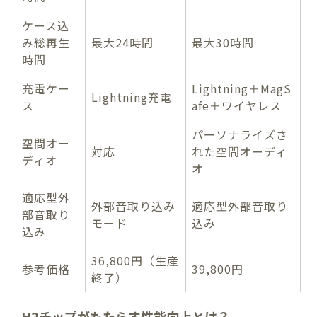
ケース込
み総再生
最大24時間
最大30時間
時間
充電ケー
Lightning＋MagS
Lightning充電
ス
afe＋ワイヤレス
パーソナライズさ
空間オー
対応
れた空間オーディ
ディオ
オ
適応型外
外部音取り込み
適応型外部音取り
部音取り
モード
込み
込み
36,800円（生産
参考価格
39,800円
終了）
H2チップがもたらす性能向上とは？