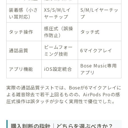
装着感（小さ
XS/S/M/Lイ
S/M/Lイヤーチッ
い耳対応）
ヤーチップ
プ
感圧式（誤操
タッチ操作
タッチ式
作防止）
ビームフォー
通話品質
6マイクアレイ
ミング技術
Bose Music専用
アプリ機能
iOS設定統合
アプリ
実際の通話品質テストでは、Boseが6マイクアレイに
よる雑音除去で若干上回るものの、AirPods Proの感
圧式操作は誤タッチが少なく実用性で優位でした。
購入判断の指針｜どちらを選ぶべきか？