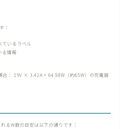
す：
れているラベル
いる情報
ト
 19V × 3.42A = 64.98W（約65W）の充電器
されるW数の目安は以下の通りです：