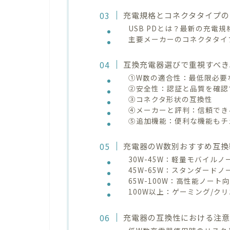
充電規格とコネクタタイプの
USB PDとは？最新の充電
主要メーカーのコネクタタイ
互換充電器選びで重視すべき
①W数の適合性：最低限必要
②安全性：認証と品質を確認
③コネクタ形状の互換性
④メーカーと評判：信頼でき
⑤追加機能：便利な機能もチ
充電器のW数別おすすめ互換
30W-45W：軽量モバイル
45W-65W：スタンダード
65W-100W：高性能ノート
100W以上：ゲーミング/ク
充電器の互換性における注