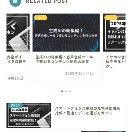
RELATED POST
ブログ
ブログ
ホン完全ガイ
生成AIの総集編！音声合成ツール
イヤホン音質
両立する最新モ
で変わるコンテンツ制作の未来
めモデルと究
ク...
2025年11月4日
025年4月15日
スマートフォン充電器の充電時間徹底
比較！最速モデルと選び方ガイド