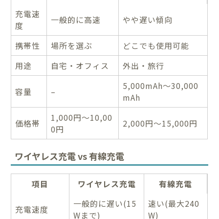
充電速
一般的に高速
やや遅い傾向
度
携帯性
場所を選ぶ
どこでも使用可能
用途
自宅・オフィス
外出・旅行
5,000mAh〜30,000
容量
–
mAh
1,000円〜10,00
価格帯
2,000円〜15,000円
0円
ワイヤレス充電 vs 有線充電
項目
ワイヤレス充電
有線充電
一般的に遅い(15
速い(最大240
充電速度
Wまで)
W)