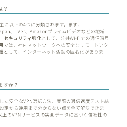
は？
、主に以下の4つに分類されます。まず、
x Japan、TVer、Amazonプライムビデオなどの地域
、
セキュリティ強化
として、公共Wi-Fiでの通信暗号
用
では、社内ネットワークへの安全なリモートアク
護
として、インターネット活動の匿名化がありま
ますか？
した安全なVPN選択方法、実際の通信速度テスト結
設定から運用まで分からない点を全て解決できま
以上のVPNサービスの実測データに基づく信頼性の