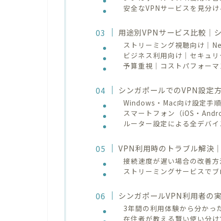
安全なVPNサービスを見分け
用途別VPNサービス比較｜
ストリーミング視聴向け｜Netfl
ビジネス利用向け｜セキュリテ
予算重視｜コストパフォーマン
シンガポールでのVPN設定
Windows・Mac向け設定手
スマートフォン（iOS・Andr
ルーター設定による全デバイ
VPN利用時のトラブル解決
接続速度が遅い場合の改善方
ストリーミングサービスでブ
シンガポールVPN利用者の
3年間の利用体験から分かっ
在住者が教える賢い使い分け