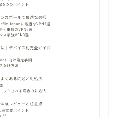
る5つのポイント
シンガポールで最適な選択
ix Japanに最適なVPN3選
ィ重視のVPN2選
ス最強VPN3選
方法｜デバイス別完全ガイド
順
oid）向け設定手順
ス保護方法
｜よくある問題と対処法
法
ロックされる場合の対処法
実体験レビューと注意点
た最重要ポイント
方法