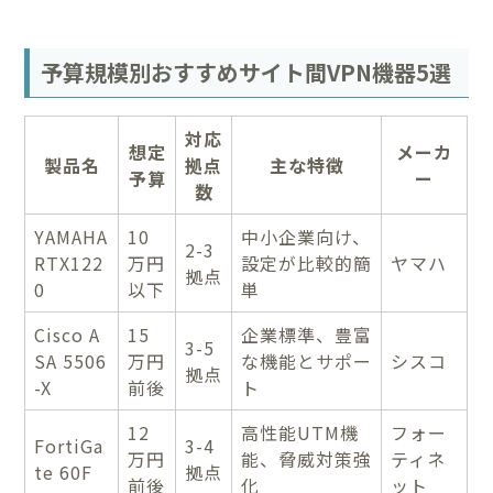
予算規模別おすすめサイト間VPN機器5選
対応
想定
メーカ
製品名
拠点
主な特徴
予算
ー
数
YAMAHA
10
中小企業向け、
2-3
RTX122
万円
設定が比較的簡
ヤマハ
拠点
0
以下
単
Cisco A
15
企業標準、豊富
3-5
SA 5506
万円
な機能とサポー
シスコ
拠点
-X
前後
ト
12
高性能UTM機
フォー
FortiGa
3-4
万円
能、脅威対策強
ティネ
te 60F
拠点
前後
化
ット