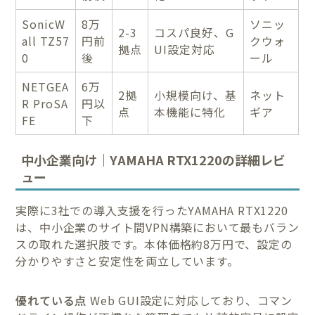
SonicW
8万
ソニッ
2-3
コスパ良好、G
all TZ57
円前
クウォ
拠点
UI設定対応
0
後
ール
NETGEA
6万
2拠
小規模向け、基
ネット
R ProSA
円以
点
本機能に特化
ギア
FE
下
中小企業向け｜YAMAHA RTX1220の詳細レビ
ュー
実際に3社での導入支援を行ったYAMAHA RTX1220
は、中小企業のサイト間VPN構築において最もバラン
スの取れた選択肢です。本体価格約8万円で、設定の
分かりやすさと安定性を両立しています。
優れている点
Web GUI設定に対応しており、コマン