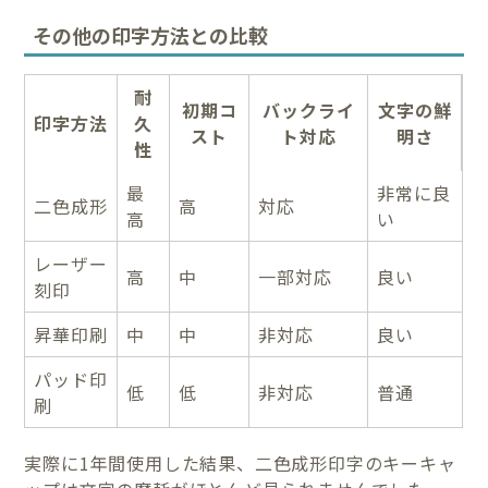
その他の印字方法との比較
耐
初期コ
バックライ
文字の鮮
印字方法
久
スト
ト対応
明さ
性
最
非常に良
二色成形
高
対応
高
い
レーザー
高
中
一部対応
良い
刻印
昇華印刷
中
中
非対応
良い
パッド印
低
低
非対応
普通
刷
実際に1年間使用した結果、二色成形印字のキーキャ