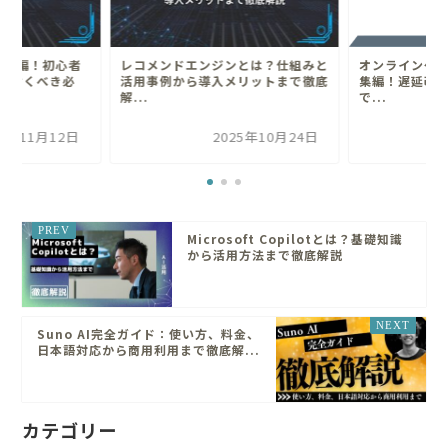
総集編！初心者
レコメンドエンジンとは？仕組みと
オンラインゲー
ておくべき必
活用事例から導入メリットまで徹底
集編！遅延改
解...
で...
25年11月12日
2025年10月24日
Microsoft Copilotとは？基礎知識
から活用方法まで徹底解説
Suno AI完全ガイド：使い方、料金、
日本語対応から商用利用まで徹底解...
カテゴリー