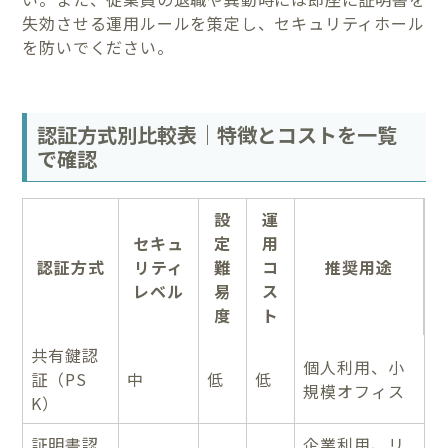
失効させる運用ルールを策定し、セキュリティホール
を防いでください。
認証方式別比較表｜特徴とコストを一覧
で確認
設
運
セキュ
定
用
認証方式
リティ
難
コ
推奨用途
レベル
易
ス
度
ト
共有鍵認
個人利用、小
証（PS
中
低
低
規模オフィス
K）
証明書認
企業利用、リ