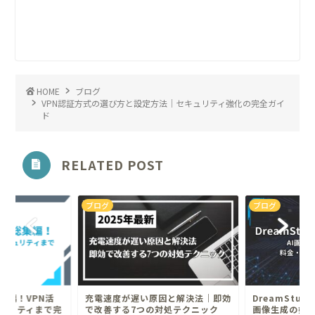
HOME
ブログ
VPN認証方式の選び方と設定方法｜セキュリティ強化の完全ガイ
ド
RELATED POST
ブログ
ブログ
集編！VPN活
充電速度が遅い原因と解決法｜即効
DreamStud
ュリティまで完
で改善する7つの対処テクニック
画像生成の始め