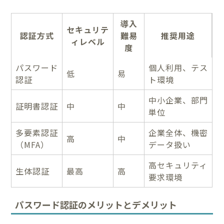
導入
セキュリテ
認証方式
難易
推奨用途
ィレベル
度
パスワード
個人利用、テス
低
易
認証
ト環境
中小企業、部門
証明書認証
中
中
単位
多要素認証
企業全体、機密
高
中
（MFA）
データ扱い
高セキュリティ
生体認証
最高
高
要求環境
パスワード認証のメリットとデメリット