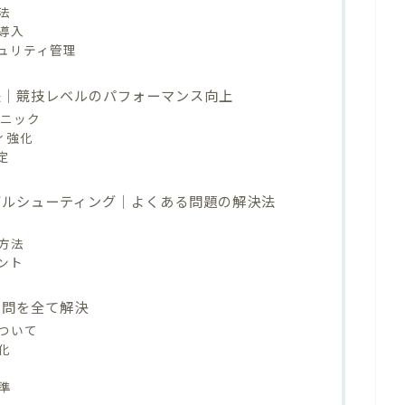
法
導入
ュリティ管理
法｜競技レベルのパフォーマンス向上
クニック
ィ強化
定
ブルシューティング｜よくある問題の解決法
方法
ント
疑問を全て解決
ついて
化
準