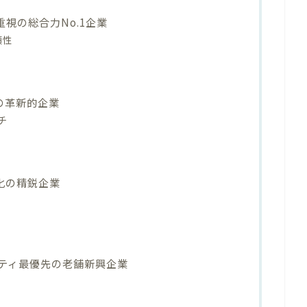
ィ重視の総合力No.1企業
頼性
化の革新的企業
ーチ
化の精鋭企業
セキュリティ最優先の老舗新興企業