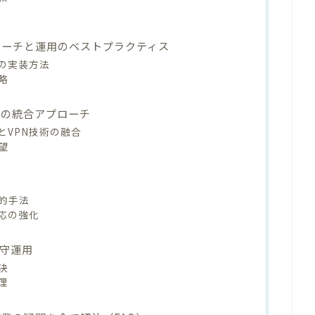
ローチと運用のベストプラクティス
築の実装方法
略
Nの統合アプローチ
とVPN技術の融合
望
的手法
応の強化
守運用
決
理