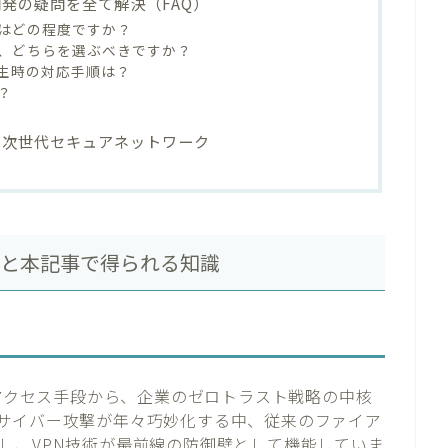
開発の疑問を全て解決（FAQ）
トはどの程度ですか？
、どちらを選ぶべきですか？
生時の対応手順は？
？
る次世代セキュアネットワーク
動向と本記事で得られる知識
トアクセス手段から、企業のゼロトラスト戦略の中核
サイバー攻撃が年々巧妙化する中、従来のファイア
し、VPN技術が最前線の防御壁として機能していま