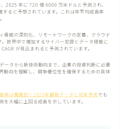
25 年に 720 億 6000 万米ドルと予測され、
万米ドルに達すると予想されています。これは年平均成長率
す。
ィ脅威の深刻化、リモートワークの定着、クラウド
す。世界中で増加するサイバー犯罪とデータ侵害に
% の CAGR が見込まれると予測されています。
測データから新技術動向まで、企業の投資判断に必要
界動向を理解し、競争優位性を確保するための具体
成長率は驚異的！2025年最新データと将来予測
でも
予測を大幅に上回る成長を示しています。