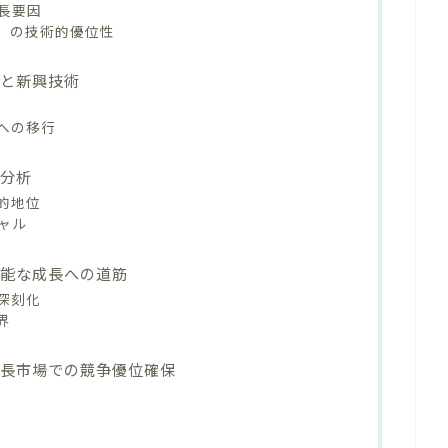
長要因
vice）の技術的優位性
ドと新興技術
への移行
会分析
的地位
ャル
可能な成長への道筋
深刻化
界
成長市場での競争優位確保