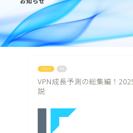
お知らせ
ブログ
PR
VPN成長予測の総集編！20
説