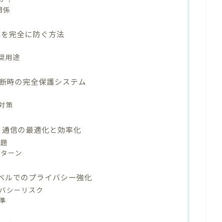
関係
れを完全に防ぐ方法
奨用途
定｜接続断時の完全保護システム
と対策
ng設定｜通信の最適化と効率化
課題
定パターン
レベルでのプライバシー強化
イバシーリスク
準