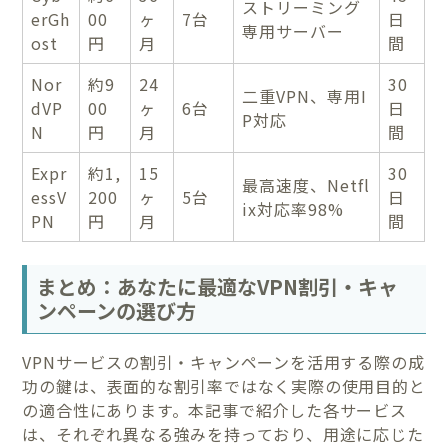
ストリーミング
erGh
00
ヶ
7台
日
専用サーバー
ost
円
月
間
Nor
約9
24
30
二重VPN、専用I
dVP
00
ヶ
6台
日
P対応
N
円
月
間
Expr
約1,
15
30
最高速度、Netfl
essV
200
ヶ
5台
日
ix対応率98%
PN
円
月
間
まとめ：あなたに最適なVPN割引・キャ
ンペーンの選び方
VPNサービスの割引・キャンペーンを活用する際の成
功の鍵は、表面的な割引率ではなく実際の使用目的と
の適合性にあります。本記事で紹介した各サービス
は、それぞれ異なる強みを持っており、用途に応じた