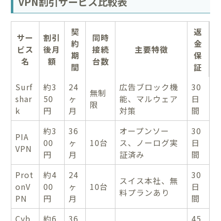
VPN割引サービス比較表
契
返
サー
割引
同時
約
金
ビス
後月
接続
主要特徴
期
保
名
額
台数
間
証
Surf
約3
24
広告ブロック機
30
無制
shar
50
ヶ
能、マルウェア
日
限
k
円
月
対策
間
約3
36
オープンソー
30
PIA
00
ヶ
10台
ス、ノーログ実
日
VPN
円
月
証済み
間
Prot
約4
24
30
スイス本社、無
onV
00
ヶ
10台
日
料プランあり
PN
円
月
間
Cyb
約6
36
45