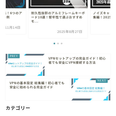
プ戦略！6つのア
耐久性抜群のアルミフレームキーボ
ノイズキャン
入事例
ード10選！堅牢性で選ぶおすすめ
集編！2025
モ...
25年11月14日
2025年8月27日
VPNセットアップの完全ガイド！初心
者でも安全にVPN接続する方法
VPNの基本設定 総集編！初心者でも
安全に始められる完全ガイド
カテゴリー