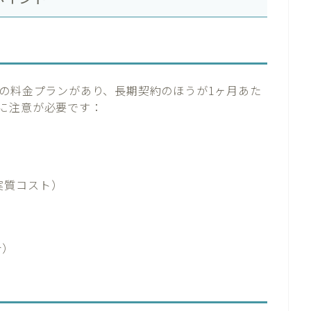
数の料金プランがあり、長期契約のほうが1ヶ月あた
に注意が必要です：
実質コスト）
合）