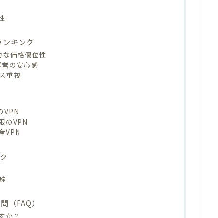
性
パランキング
 圧倒的な価格優位性
企業運営の安心感
ンス重視
VPN
限のVPN
VPN
ック
避
問（FAQ）
すか？