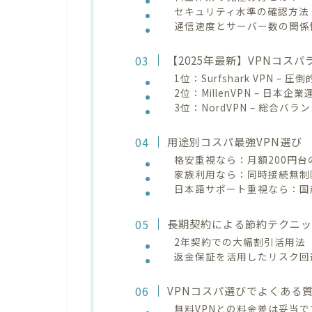
セキュリティ水準の確認方法
通信速度とサーバー数の関係
【2025年最新】VPNコス
1位：Surfshark VPN –
2位：MillenVPN – 日本
3位：NordVPN – 総合バラ
用途別コスパ最強VPN選び
格安重視なら：月額200円台の
家族利用なら：同時接続無制
日本語サポート重視なら：国産
長期契約による節約テクニ
2年契約での大幅割引活用法
返金保証を活用したリスク回
VPNコスパ選びでよくある質
無料VPNとの料金差は妥当で