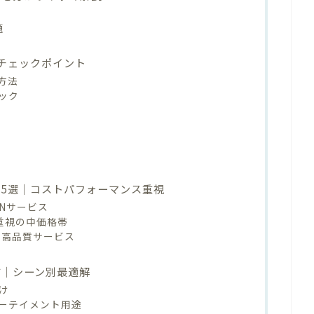
題
のチェックポイント
方法
ック
ス5選｜コストパフォーマンス重視
PNサービス
ス重視の中価格帯
ム高品質サービス
方｜シーン別最適解
け
ーテイメント用途