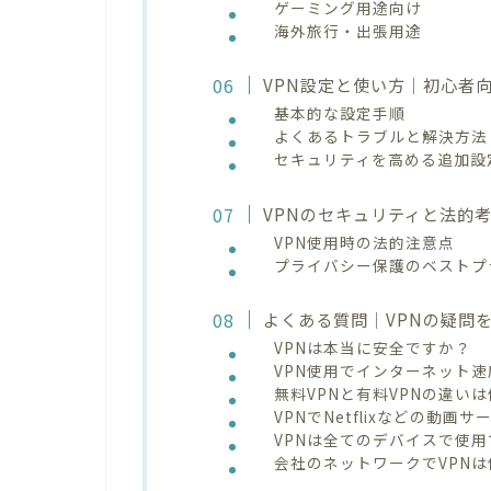
ゲーミング用途向け
海外旅行・出張用途
VPN設定と使い方｜初心者
基本的な設定手順
よくあるトラブルと解決方法
セキュリティを高める追加設
VPNのセキュリティと法的
VPN使用時の法的注意点
プライバシー保護のベストプ
よくある質問｜VPNの疑問を
VPNは本当に安全ですか？
VPN使用でインターネット
無料VPNと有料VPNの違い
VPNでNetflixなどの動
VPNは全てのデバイスで使
会社のネットワークでVPN