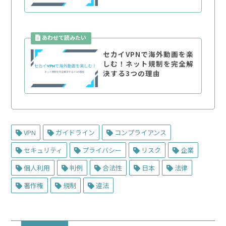
セカイVPNで海外動画を楽
しむ！ネット規制を完全解
決する3つの理由
VPN
ガイドライン
コンプライアンス
セキュリティ
プライバシー
リスク
企業
個人利用
判例
合法性
日本
法律
著作権
規制
違法