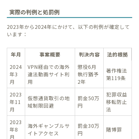
実際の判例と処罰例
2023年から2024年にかけて、以下の判例が確定して
います：
年月
事案概要
判決内容
法的根拠
2024
VPN経由での海外
懲役6月
著作権法
年3
違法動画サイト利
執行猶予
第119条
月
用
2年
2023
犯罪収益
仮想通貨取引の地
罰金50万
年11
移転防止
域制限回避
円
月
法
2023
海外ギャンブルサ
罰金30万
年8
賭博罪
イトアクセス
円
月