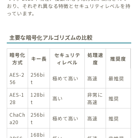
おり、それぞれ異なる特徴とセキュリティレベルを持
っています。
主要な暗号化アルゴリズムの比較
暗号化
セキュリテ
処理速
キー長
推奨度
方式
ィレベル
度
AES-2
256bi
極めて高い
高速
最推奨
56
t
AES-1
128bi
非常に
高い
推奨
28
t
高速
ChaCh
256bi
極めて高い
高速
推奨
a20
t
168bi