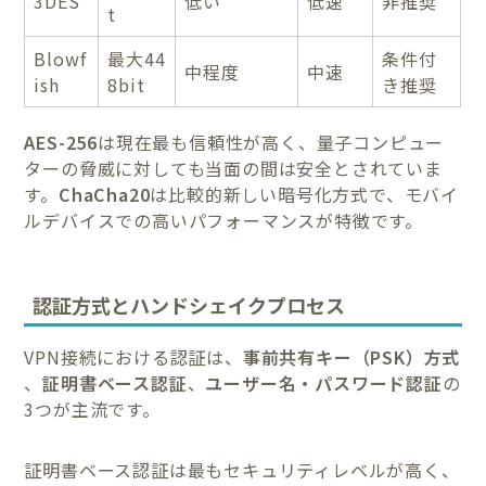
3DES
低い
低速
非推奨
t
Blowf
最大44
条件付
中程度
中速
ish
8bit
き推奨
AES-256
は現在最も信頼性が高く、量子コンピュー
ターの脅威に対しても当面の間は安全とされていま
す。
ChaCha20
は比較的新しい暗号化方式で、モバイ
ルデバイスでの高いパフォーマンスが特徴です。
認証方式とハンドシェイクプロセス
VPN接続における認証は、
事前共有キー（PSK）方式
、
証明書ベース認証
、
ユーザー名・パスワード認証
の
3つが主流です。
証明書ベース認証は最もセキュリティレベルが高く、