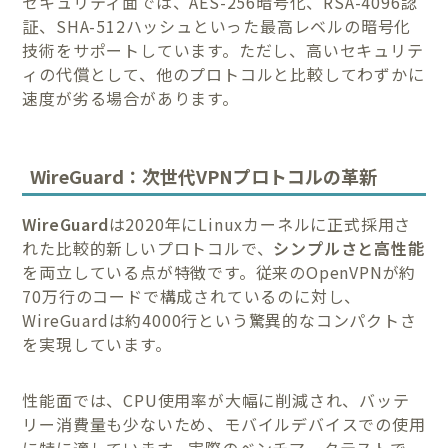
セキュリティ面では、AES-256暗号化、RSA-4096認
証、SHA-512ハッシュといった最高レベルの暗号化
技術をサポートしています。ただし、高いセキュリテ
ィの代償として、他のプロトコルと比較してわずかに
速度が劣る場合があります。
WireGuard：次世代VPNプロトコルの革新
WireGuard
は2020年にLinuxカーネルに正式採用さ
れた比較的新しいプロトコルで、
シンプルさと高性能
を両立している点が特徴です。従来のOpenVPNが約
70万行のコードで構成されているのに対し、
WireGuardは約4000行という驚異的なコンパクトさ
を実現しています。
性能面では、CPU使用率が大幅に削減され、バッテ
リー消費量も少ないため、モバイルデバイスでの使用
に特に適しています。実際のベンチマークテストで