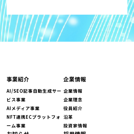
事業紹介
企業情報
AI/SEO記事自動生成サー
企業情報
ビス事業
企業理念
AIメディア事業
役員紹介
NFT連携ECプラットフォ
沿革
ーム事業
投資家情報
お知らせ
採用情報