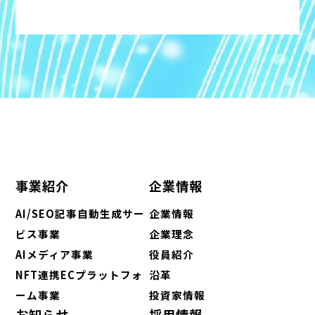
事業紹介
企業情報
AI/SEO記事自動生成サー
企業情報
ビス事業
企業理念
AIメディア事業
役員紹介
NFT連携ECプラットフォ
沿革
ーム事業
投資家情報
お知らせ
採用情報