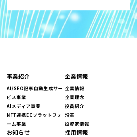
事業紹介
企業情報
AI/SEO記事自動生成サー
企業情報
ビス事業
企業理念
AIメディア事業
役員紹介
NFT連携ECプラットフォ
沿革
ーム事業
投資家情報
お知らせ
採用情報