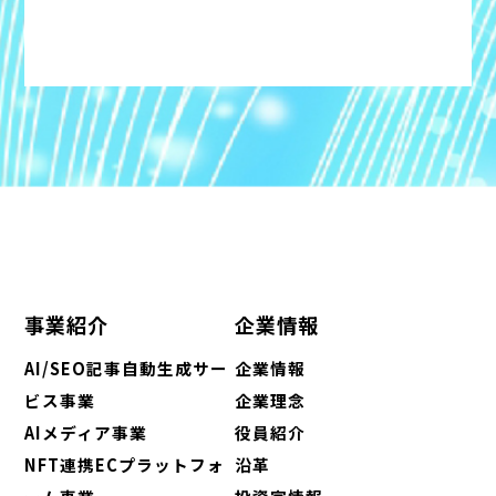
事業紹介
企業情報
AI/SEO記事自動生成サー
企業情報
ビス事業
企業理念
AIメディア事業
役員紹介
NFT連携ECプラットフォ
沿革