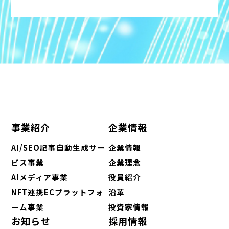
事業紹介
企業情報
AI/SEO記事自動生成サー
企業情報
ビス事業
企業理念
AIメディア事業
役員紹介
NFT連携ECプラットフォ
沿革
ーム事業
投資家情報
お知らせ
採用情報