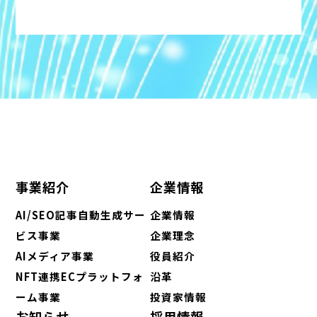
事業紹介
企業情報
AI/SEO記事自動生成サー
企業情報
ビス事業
企業理念
AIメディア事業
役員紹介
NFT連携ECプラットフォ
沿革
ーム事業
投資家情報
お知らせ
採用情報