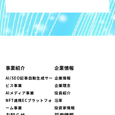
事業紹介
企業情報
AI/SEO記事自動生成サー
企業情報
ビス事業
企業理念
AIメディア事業
役員紹介
NFT連携ECプラットフォ
沿革
ーム事業
投資家情報
お知らせ
採用情報