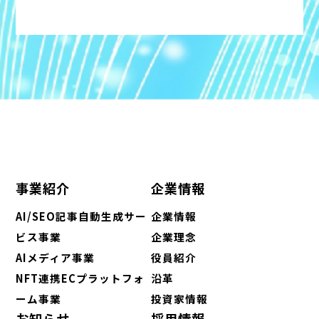
事業紹介
企業情報
AI/SEO記事自動生成サー
企業情報
ビス事業
企業理念
AIメディア事業
役員紹介
NFT連携ECプラットフォ
沿革
ーム事業
投資家情報
お知らせ
採用情報